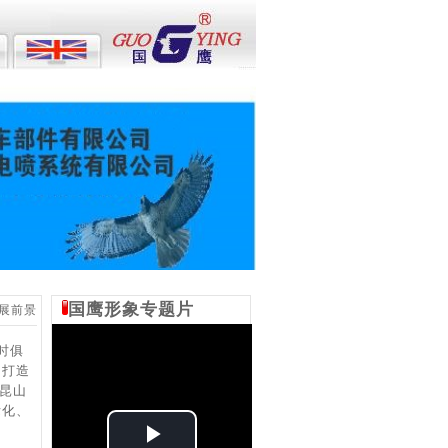
国鹰形象专题片
发展前景
时俱
，打造
鹰昆山
际化、